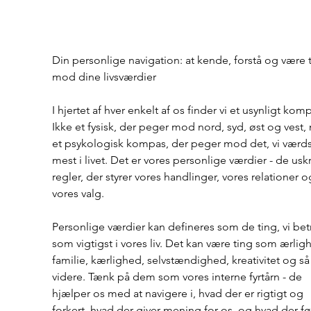
Din personlige navigation: at kende, forstå og være t
mod dine livsværdier
I hjertet af hver enkelt af os finder vi et usynligt komp
Ikke et fysisk, der peger mod nord, syd, øst og vest,
et psykologisk kompas, der peger mod det, vi værds
mest i livet. Det er vores personlige værdier - de usk
regler, der styrer vores handlinger, vores relationer o
vores valg. 
Personlige værdier kan defineres som de ting, vi bet
som vigtigst i vores liv. Det kan være ting som ærlig
familie, kærlighed, selvstændighed, kreativitet og så
videre. Tænk på dem som vores interne fyrtårn - de 
hjælper os med at navigere i, hvad der er rigtigt og 
forkert, hvad der giver mening for os, og hvad der fø