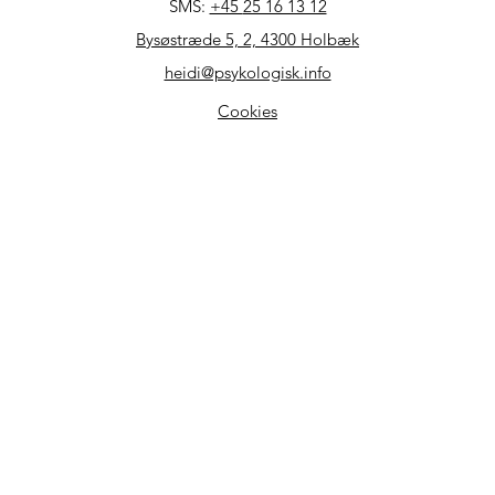
SMS:
+45
25 16 13 12
Bysøstræde 5, 2, 4300 Holbæk
heidi@psykologisk.info
Cookies