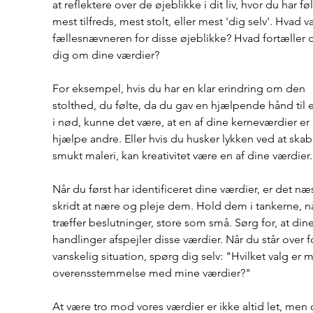
at reflektere over de øjeblikke i dit liv, hvor du har føl
mest tilfreds, mest stolt, eller mest 'dig selv'. Hvad va
fællesnævneren for disse øjeblikke? Hvad fortæller d
dig om dine værdier? 
For eksempel, hvis du har en klar erindring om den 
stolthed, du følte, da du gav en hjælpende hånd til 
i nød, kunne det være, at en af dine kerneværdier er 
hjælpe andre. Eller hvis du husker lykken ved at skab
smukt maleri, kan kreativitet være en af dine værdier.
Når du først har identificeret dine værdier, er det næ
skridt at nære og pleje dem. Hold dem i tankerne, n
træffer beslutninger, store som små. Sørg for, at dine
handlinger afspejler disse værdier. Når du står over f
vanskelig situation, spørg dig selv: "Hvilket valg er m
overensstemmelse med mine værdier?"
At være tro mod vores værdier er ikke altid let, men 